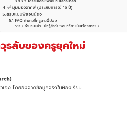
3. เตรียมเด็กให้พร้อมกับโลกอนาคต
💡 มุมมองจากพี่ (ประสบการณ์ 15 ปี)
สรุปแบบพี่สอนน้อง
FAQ คำถามที่ครูถามพี่บ่อย
⚡ อ่านจบแล้ว... ยังรู้สึกว่า "งานวิจัย" เป็นเรื่องยาก? ⚡
าวุธลับของครูยุคใหม่
arch)
วเอง โดยอิงจากข้อมูลจริงในห้องเรียน