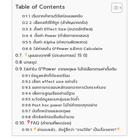
Table of Contents
1. เริ่มจากคำถามวิจัยก่อนเลยครับ
2. เลือกสถิติให้ถูก (สำคัญมากครับ)
3. ตั้งค่า Effect Size (ขนาดอิทธิพล)
4. ตั้งค่า Power (กำลังการทดสอบ)
5. ตั้งค่า Alpha (ค่าความผิดพลาด)
6. ใส่ค่าลงใน G*Power แล้วกด Calculate
มุมมองจากพี่ (ประสบการณ์ 15 ปี)
บทสรุป
ใส่ค่าใน G*Power จากเหตุผล ไม่ใช่เลือกตามค่าตั้งต้น
ข้อมูลหลักที่ต้องเตรียม
เลือก effect size อย่างไร
แยกการทดสอบหลักออกจากการวิเคราะห์รอง
เผื่อการสูญเสียอย่างมีฐาน
ระวังข้อมูลแบบกลุ่มและวัดซ้ำ
Post hoc power ไม่ใช่คำตอบทุกอย่าง
บันทึกหน้าจอและเหตุผล
เช็กลิสต์ก่อนยืนยันจำนวน
FAQ (คำถามที่พบบ่อย)
อ่านจบแล้ว... ยังรู้สึกว่า "งานวิจัย" เป็นเรื่องยาก?