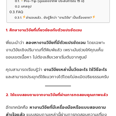
Pro-Tip (มุมมองจากพี่ ประสบการณ์ 15 ปี)
บทสรุป
FAQ
อ่านจบแล้ว... ยังรู้สึกว่า "งานวิจัย" เป็นเรื่องยาก?
1. ศึกษางานวิจัยที่เกี่ยวข้องกับตัวแปรชัดเจน
พี่แนะนำว่า
ลองหางานวิจัยที่มีตัวแปรชัดเจน
โดยเฉพาะ
งานวิจัยเชิงปริมาณที่ตีพิมพ์แล้ว เพราะมันช่วยให้คุณเห็น
ขอบเขตเนื้อหา ไม่ต้องเสียเวลาเริ่มต้นจากศูนย์
คุณสามารถเรียนรู้ว่า
งานวิจัยเหล่านั้นวัดอะไร ใช้วิธีอะไร
และสามารถประยุกต์ใช้แนวทางได้โดยไม่ละเมิดจริยธรรมครับ
2. ใช้แบบสอบถามจากงานวิจัยที่ผ่านการทดสอบคุณภาพแล้ว
อีกเทคนิคคือ
หางานวิจัยที่มีเครื่องมือหรือแบบสอบถาม
สำเร็จแล้ว
แบบสอบถามเหล่านี้ผ่านการทดสอบความเที่ยง