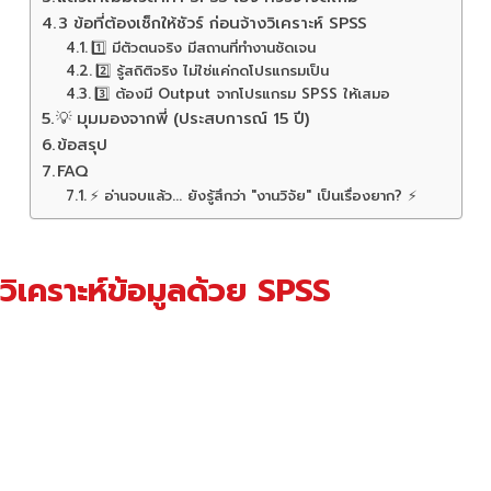
3 ข้อที่ต้องเช็กให้ชัวร์ ก่อนจ้างวิเคราะห์ SPSS
1️⃣ มีตัวตนจริง มีสถานที่ทำงานชัดเจน
2️⃣ รู้สถิติจริง ไม่ใช่แค่กดโปรแกรมเป็น
3️⃣ ต้องมี Output จากโปรแกรม SPSS ให้เสมอ
💡 มุมมองจากพี่ (ประสบการณ์ 15 ปี)
ข้อสรุป
FAQ
⚡ อ่านจบแล้ว... ยังรู้สึกว่า "งานวิจัย" เป็นเรื่องยาก? ⚡
วิเคราะห์ข้อมูลด้วย SPSS