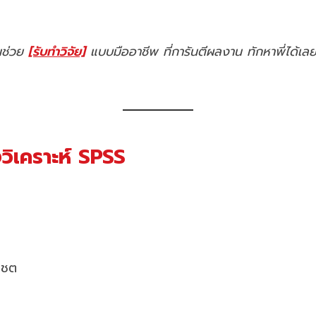
คนช่วย
[รับทำวิจัย]
แบบมืออาชีพ ที่การันตีผลงาน ทักหาพี่ได้เล
างวิเคราะห์ SPSS
แชต