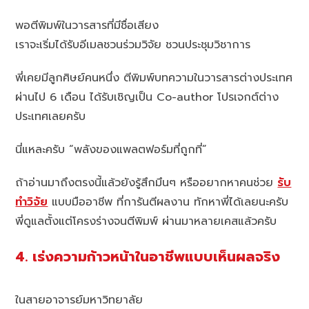
พอตีพิมพ์ในวารสารที่มีชื่อเสียง
เราจะเริ่มได้รับอีเมลชวนร่วมวิจัย ชวนประชุมวิชาการ
พี่เคยมีลูกศิษย์คนหนึ่ง ตีพิมพ์บทความในวารสารต่างประเทศ
ผ่านไป 6 เดือน ได้รับเชิญเป็น Co-author โปรเจกต์ต่าง
ประเทศเลยครับ
นี่แหละครับ “พลังของแพลตฟอร์มที่ถูกที่”
ถ้าอ่านมาถึงตรงนี้แล้วยังรู้สึกมึนๆ หรืออยากหาคนช่วย
รับ
ทำวิจัย
แบบมืออาชีพ ที่การันตีผลงาน ทักหาพี่ได้เลยนะครับ
พี่ดูแลตั้งแต่โครงร่างจนตีพิมพ์ ผ่านมาหลายเคสแล้วครับ
4. เร่งความก้าวหน้าในอาชีพแบบเห็นผลจริง
ในสายอาจารย์มหาวิทยาลัย