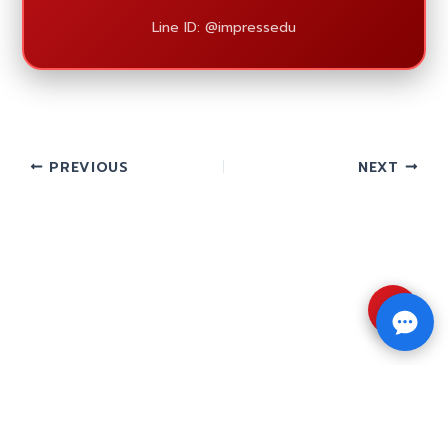
Line ID: @impressedu
PREVIOUS
NEXT
⇧