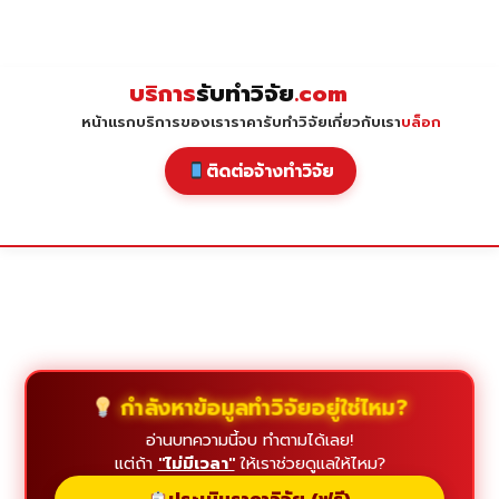
Skip
to
content
บริการ
รับทำวิจัย
.com
หน้าแรก
บริการของเรา
ราคารับทำวิจัย
เกี่ยวกับเรา
บล็อก
ติดต่อจ้างทำวิจัย
กำลังหาข้อมูลทำวิจัยอยู่ใช่ไหม?
อ่านบทความนี้จบ ทำตามได้เลย!
แต่ถ้า
"ไม่มีเวลา"
ให้เราช่วยดูแลให้ไหม?