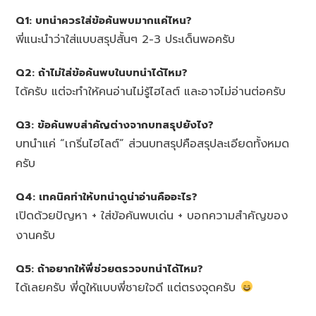
Q1: บทนำควรใส่ข้อค้นพบมากแค่ไหน?
พี่แนะนำว่าใส่แบบสรุปสั้นๆ 2-3 ประเด็นพอครับ
Q2: ถ้าไม่ใส่ข้อค้นพบในบทนำได้ไหม?
ได้ครับ แต่จะทำให้คนอ่านไม่รู้ไฮไลต์ และอาจไม่อ่านต่อครับ
Q3: ข้อค้นพบสำคัญต่างจากบทสรุปยังไง?
บทนำแค่ “เกริ่นไฮไลต์” ส่วนบทสรุปคือสรุปละเอียดทั้งหมด
ครับ
Q4: เทคนิคทำให้บทนำดูน่าอ่านคืออะไร?
เปิดด้วยปัญหา + ใส่ข้อค้นพบเด่น + บอกความสำคัญของ
งานครับ
Q5: ถ้าอยากให้พี่ช่วยตรวจบทนำได้ไหม?
ได้เลยครับ พี่ดูให้แบบพี่ชายใจดี แต่ตรงจุดครับ