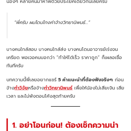
น้องๆ หลายคนมาหาพี่ด้วยประโยคเดียวกันเลยครับ
“พี่ครับ ผมโดนโกงค่าจ้างวิทยานิพนธ์…”
บางคนใกล้สอบ บางคนใกล้ส่ง บางคนโดนอาจารย์เร่งจน
เครียด พอเจอคนบอกว่า “ทำให้ได้เร็ว ราคาถูก” ก็เผลอเชื่อ
ทันทีครับ
บทความนี้พี่เลยอยากแชร์
5 คำแนะนำที่ต้องฟังจริงๆ
ก่อน
จ้าง
ทำวิจัย
หรือจ้าง
ทำวิทยานิพนธ์
เพื่อให้น้องไม่เสียเงิน เสีย
เวลา และไม่พังตอนโค้งสุดท้ายครับ
1. อย่าโอนก่อน! ต้องเช็กความน่า