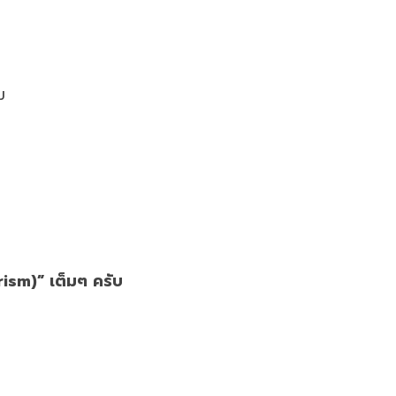
ม
rism)” เต็มๆ ครับ