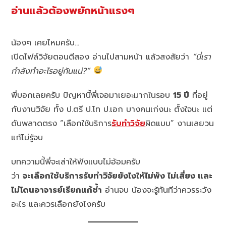
อ่านแล้วต้องพยักหน้าแรงๆ
น้องๆ เคยไหมครับ…
เปิดไฟล์วิจัยตอนตีสอง อ่านไปสามหน้า แล้วสงสัยว่า
“นี่เรา
กำลังทำอะไรอยู่กันแน่?”
พี่บอกเลยครับ ปัญหานี้พี่เจอมาเยอะมากในรอบ
15 ปี
ที่อยู่
กับงานวิจัย ทั้ง ป.ตรี ป.โท ป.เอก บางคนเก่งนะ ตั้งใจนะ แต่
ดันพลาดตรง “เลือกใช้บริการ
รับทำวิจัย
ผิดแบบ” งานเลยวน
แก้ไม่รู้จบ
บทความนี้พี่จะเล่าให้ฟังแบบไม่อ้อมครับ
ว่า
จะเลือกใช้บริการรับทำวิจัยยังไงให้ไม่พัง ไม่เสี่ยง และ
ไม่โดนอาจารย์เรียกแก้ซ้ำ
อ่านจบ น้องจะรู้ทันทีว่าควรระวัง
อะไร และควรเลือกยังไงครับ