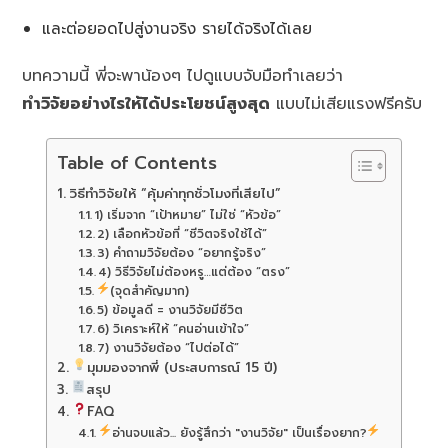
และต่อยอดไปสู่งานจริง รายได้จริงได้เลย
บทความนี้ พี่จะพาน้องๆ ไปดูแบบจับมือทำเลยว่า
ทำวิจัยอย่างไรให้ได้ประโยชน์สูงสุด
แบบไม่เสียแรงฟรีครับ
Table of Contents
วิธีทำวิจัยให้ “คุ้มค่าทุกชั่วโมงที่เสียไป”
1) เริ่มจาก “เป้าหมาย” ไม่ใช่ “หัวข้อ”
2) เลือกหัวข้อที่ “ชีวิตจริงใช้ได้”
3) คำถามวิจัยต้อง “อยากรู้จริง”
4) วิธีวิจัยไม่ต้องหรู…แต่ต้อง “ตรง”
(จุดสำคัญมาก)
5) ข้อมูลดี = งานวิจัยมีชีวิต
6) วิเคราะห์ให้ “คนอ่านเข้าใจ”
7) งานวิจัยต้อง “ไปต่อได้”
มุมมองจากพี่ (ประสบการณ์ 15 ปี)
สรุป
FAQ
อ่านจบแล้ว... ยังรู้สึกว่า "งานวิจัย" เป็นเรื่องยาก?