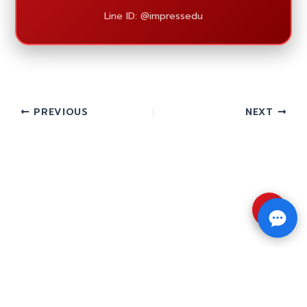
Line ID: @impressedu
PREVIOUS
NEXT
⇧