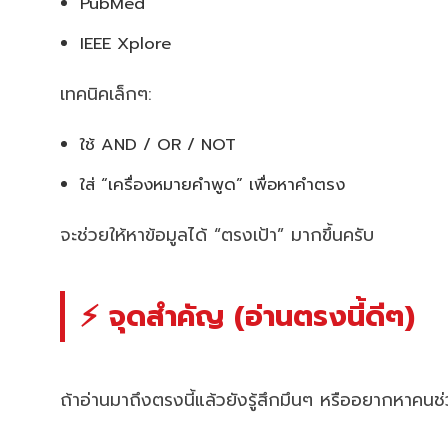
PubMed
IEEE Xplore
เทคนิคเล็กๆ:
ใช้ AND / OR / NOT
ใส่ “เครื่องหมายคำพูด” เพื่อหาคำตรง
จะช่วยให้หาข้อมูลได้ “ตรงเป้า” มากขึ้นครับ
⚡ จุดสำคัญ (อ่านตรงนี้ดีๆ)
ถ้าอ่านมาถึงตรงนี้แล้วยังรู้สึกมึนๆ หรืออยากหาคน