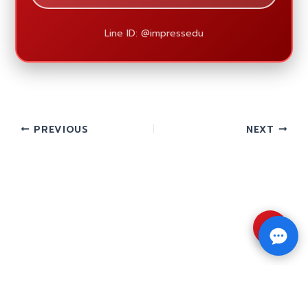
Line ID: @impressedu
PREVIOUS
NEXT
⇧