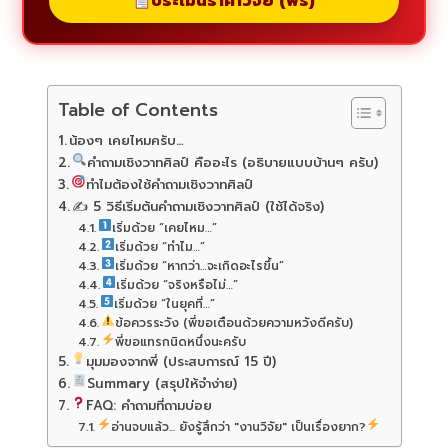
ประเมินราคาวิจัย (ฟรี)
Table of Contents
น้องๆ เคยไหมครับ…
คำถามเชิงวาทศิลป์ คืออะไร (อธิบายแบบบ้านๆ ครับ)
ทำไมต้องใช้คำถามเชิงวาทศิลป์
✍️ 5 วิธีเริ่มต้นคำถามเชิงวาทศิลป์ (ใช้ได้จริง)
เริ่มด้วย “เคยไหม…”
เริ่มด้วย “ทำไม…”
เริ่มด้วย “หากว่า…จะเกิดอะไรขึ้น”
เริ่มด้วย “จริงหรือไม่…”
เริ่มด้วย “ในยุคที่…”
ข้อควรระวัง (พี่ขอเตือนด้วยความหวังดีครับ)
พี่ขอแทรกนิดหนึ่งนะครับ
มุมมองจากพี่ (ประสบการณ์ 15 ปี)
Summary (สรุปให้จำง่าย)
FAQ: คำถามที่ถามบ่อย
อ่านจบแล้ว... ยังรู้สึกว่า "งานวิจัย" เป็นเรื่องยาก?