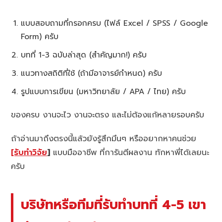
แบบสอบถามที่กรอกครบ (ไฟล์ Excel / SPSS / Google
Form) ครับ
บทที่ 1-3 ฉบับล่าสุด (สำคัญมาก!) ครับ
แนวทางสถิติที่ใช้ (ถ้ามีอาจารย์กำหนด) ครับ
รูปแบบการเขียน (มหาวิทยาลัย / APA / ไทย) ครับ
ของครบ งานจะไว งานจะตรง และไม่ต้องแก้หลายรอบครับ
ถ้าอ่านมาถึงตรงนี้แล้วยังรู้สึกมึนๆ หรืออยากหาคนช่วย
[รับทำวิจัย
]
แบบมืออาชีพ ที่การันตีผลงาน ทักหาพี่ได้เลยนะ
ครับ
บริษัทหรือทีมที่รับทำบทที่ 4-5 เขา