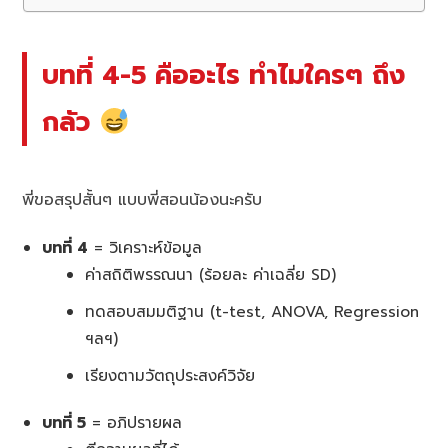
บทที่ 4-5 คืออะไร ทำไมใครๆ ถึง
กลัว
พี่ขอสรุปสั้นๆ แบบพี่สอนน้องนะครับ
บทที่ 4
= วิเคราะห์ข้อมูล
ค่าสถิติพรรณนา (ร้อยละ ค่าเฉลี่ย SD)
ทดสอบสมมติฐาน (t-test, ANOVA, Regression
ฯลฯ)
เรียงตามวัตถุประสงค์วิจัย
บทที่ 5
= อภิปรายผล