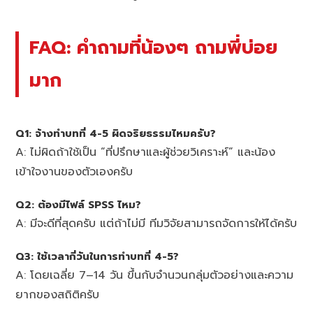
FAQ: คำถามที่น้องๆ ถามพี่บ่อย
มาก
Q1: จ้างทำบทที่ 4-5 ผิดจริยธรรมไหมครับ?
A: ไม่ผิดถ้าใช้เป็น “ที่ปรึกษาและผู้ช่วยวิเคราะห์” และน้อง
เข้าใจงานของตัวเองครับ
Q2: ต้องมีไฟล์ SPSS ไหม?
A: มีจะดีที่สุดครับ แต่ถ้าไม่มี ทีมวิจัยสามารถจัดการให้ได้ครับ
Q3: ใช้เวลากี่วันในการทำบทที่ 4-5?
A: โดยเฉลี่ย 7–14 วัน ขึ้นกับจำนวนกลุ่มตัวอย่างและความ
ยากของสถิติครับ