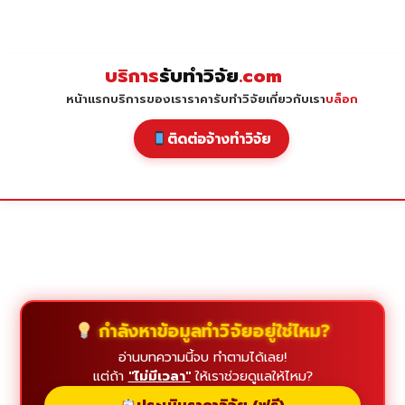
Skip
to
content
บริการ
รับทำวิจัย
.com
หน้าแรก
บริการของเรา
ราคารับทำวิจัย
เกี่ยวกับเรา
บล็อก
ติดต่อจ้างทำวิจัย
กำลังหาข้อมูลทำวิจัยอยู่ใช่ไหม?
อ่านบทความนี้จบ ทำตามได้เลย!
แต่ถ้า
"ไม่มีเวลา"
ให้เราช่วยดูแลให้ไหม?