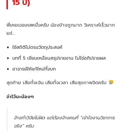
15 ปี)
พี่เคยเจอเคสหนึ่งครับ น้องจ้างถูกมาก วิเคราะห์เร็วมาก
แต่…
ใช้สถิติไม่ตรงวัตถุประสงค์
บทที่ 5 เขียนเหมือนสรุปรายงาน ไม่ใช่อภิปรายผล
อาจารย์ให้แก้ใหม่ทั้งบท
สุดท้าย เสียทั้งเงิน เสียทั้งเวลา เสียสุขภาพจิตครับ
จำไว้นะน้องๆ
จ้างทำวิจัยไม่ผิด แต่ต้องจ้างคนที่ “เข้าใจงานวิชาการ
จริง” ครับ