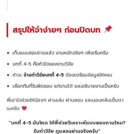
สรุปให้จำง่ายๆ ก่อนปิดบท
เก็บแบบสอบถามแล้ว งานหนักจริงๆ เพิ่งเริ่มครับ
บทที่ 4-5 คือหัวใจของงานวิจัย
ถ้าจะ
จ้างทำวิจัยบทที่ 4-5
ต้องเตรียมข้อมูลให้ครบ
เลือกทีมที่รับผิดชอบ แก้งานได้ และอธิบายงานเป็นครับ
พี่เอาใจช่วยให้น้องๆ ผ่านเล่ม ผ่านสอบ และนอนหลับเต็มตา
นะครับ
“บทที่ 4-5 มันโหด ให้พี่ช่วยวิเคราะห์แบบสอบถามไหม?
รับทำวิจัย ดูแลจนผ่านจริงครับ”