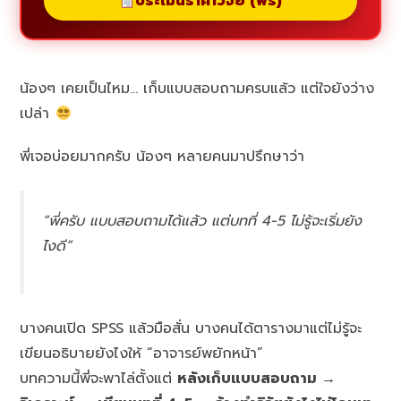
ประเมินราคาวิจัย (ฟรี)
น้องๆ เคยเป็นไหม… เก็บแบบสอบถามครบแล้ว แต่ใจยังว่าง
เปล่า
พี่เจอบ่อยมากครับ น้องๆ หลายคนมาปรึกษาว่า
“พี่ครับ แบบสอบถามได้แล้ว แต่บทที่ 4-5 ไม่รู้จะเริ่มยัง
ไงดี”
บางคนเปิด SPSS แล้วมือสั่น บางคนได้ตารางมาแต่ไม่รู้จะ
เขียนอธิบายยังไงให้ “อาจารย์พยักหน้า”
บทความนี้พี่จะพาไล่ตั้งแต่
หลังเก็บแบบสอบถาม →