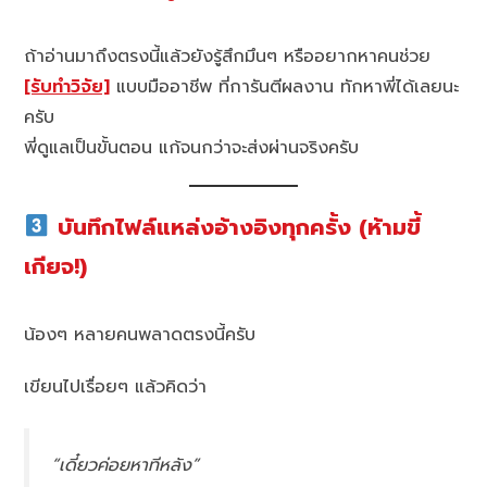
ถ้าอ่านมาถึงตรงนี้แล้วยังรู้สึกมึนๆ หรืออยากหาคนช่วย
[รับทำวิจัย]
แบบมืออาชีพ ที่การันตีผลงาน ทักหาพี่ได้เลยนะ
ครับ
พี่ดูแลเป็นขั้นตอน แก้จนกว่าจะส่งผ่านจริงครับ
บันทึกไฟล์แหล่งอ้างอิงทุกครั้ง (ห้ามขี้
เกียจ!)
น้องๆ หลายคนพลาดตรงนี้ครับ
เขียนไปเรื่อยๆ แล้วคิดว่า
“เดี๋ยวค่อยหาทีหลัง”