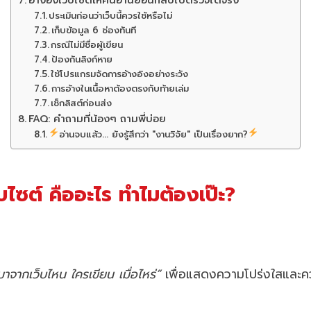
อ้างอิงเว็บไซต์ให้คนอ่านย้อนกลับไปตรวจได้จริง
ประเมินก่อนว่าเว็บนี้ควรใช้หรือไม่
เก็บข้อมูล 6 ช่องทันที
กรณีไม่มีชื่อผู้เขียน
ป้องกันลิงก์หาย
ใช้โปรแกรมจัดการอ้างอิงอย่างระวัง
การอ้างในเนื้อหาต้องตรงกับท้ายเล่ม
เช็กลิสต์ก่อนส่ง
FAQ: คำถามที่น้องๆ ถามพี่บ่อย
อ่านจบแล้ว... ยังรู้สึกว่า "งานวิจัย" เป็นเรื่องยาก?
บไซต์ คืออะไร ทำไมต้องเป๊ะ?
ามาจากเว็บไหน ใครเขียน เมื่อไหร่”
เพื่อแสดงความโปร่งใสและค