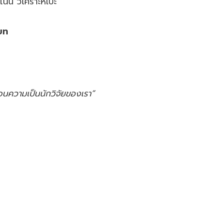
่น วิเคราะห์เป๊ะ
บท
อนความเป็นนักวิจัยของเรา”