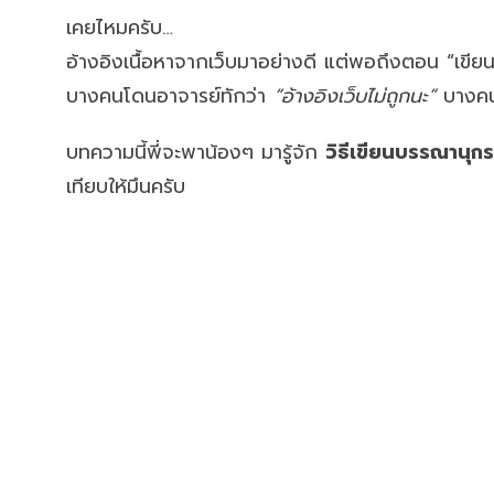
เคยไหมครับ…
อ้างอิงเนื้อหาจากเว็บมาอย่างดี แต่พอถึงตอน “เขีย
บางคนโดนอาจารย์ทักว่า
“อ้างอิงเว็บไม่ถูกนะ”
บางคนห
บทความนี้พี่จะพาน้องๆ มารู้จัก
วิธีเขียนบรรณานุกร
เทียบให้มึนครับ