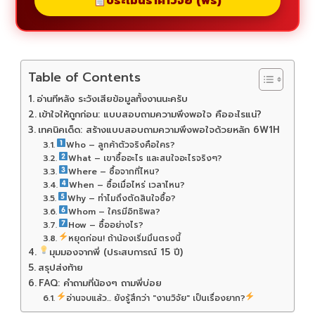
ประเมินราคาวิจัย (ฟรี)
Table of Contents
อ่านทีหลัง ระวังเสียข้อมูลทั้งงานนะครับ
เข้าใจให้ถูกก่อน: แบบสอบถามความพึงพอใจ คืออะไรแน่?
เทคนิคเด็ด: สร้างแบบสอบถามความพึงพอใจด้วยหลัก 6W1H
Who – ลูกค้าตัวจริงคือใคร?
What – เขาซื้ออะไร และสนใจอะไรจริงๆ?
Where – ซื้อจากที่ไหน?
When – ซื้อเมื่อไหร่ เวลาไหน?
Why – ทำไมถึงตัดสินใจซื้อ?
Whom – ใครมีอิทธิพล?
How – ซื้ออย่างไร?
หยุดก่อน! ถ้าน้องเริ่มมึนตรงนี้
มุมมองจากพี่ (ประสบการณ์ 15 ปี)
สรุปส่งท้าย
FAQ: คำถามที่น้องๆ ถามพี่บ่อย
อ่านจบแล้ว... ยังรู้สึกว่า "งานวิจัย" เป็นเรื่องยาก?