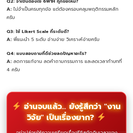
Q2:
จำเป็นต้องใช้ 6W1H ทุกข้อไหม?
A:
ไม่จำเป็นครบทุกข้อ แต่ต้องครอบคลุมพฤติกรรมหลัก
ครับ
Q3:
ใช้ Likert Scale กี่ระดับดี?
A:
พี่แนะนำ 5 ระดับ อ่านง่าย วิเคราะห์ง่ายครับ
Q4:
แบบสอบถามที่ดีช่วยลดปัญหาอะไร?
A:
ลดการแก้งาน ลดคำถามกรรมการ และลดเวลาทำบทที่
4 ครับ
อ่านจบแล้ว... ยังรู้สึกว่า "งาน
วิจัย" เป็นเรื่องยาก?
อย่าปล่อยให้ความเครียดเรื่องธีซิสกัดกินเวลาของ