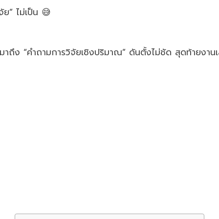
ัย” ไม่เป็น 😅
มาถึง “คำถามการวิจัยเชิงปริมาณ” ดันตั้งไม่ชัด สุดท้ายงานเ