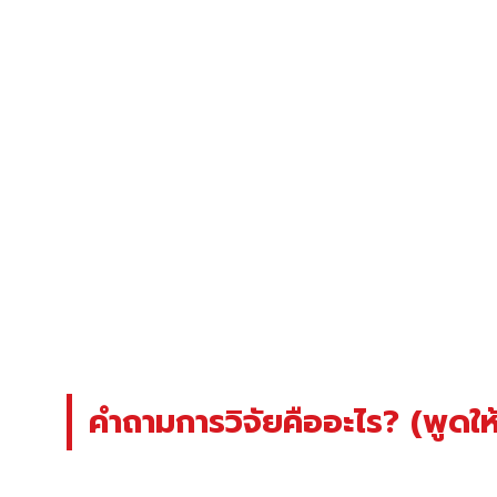
คำถามการวิจัยคืออะไร? (พูดให้