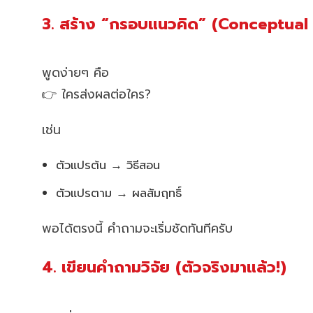
3. สร้าง “กรอบแนวคิด” (Conceptua
พูดง่ายๆ คือ
👉 ใครส่งผลต่อใคร?
เช่น
ตัวแปรต้น → วิธีสอน
ตัวแปรตาม → ผลสัมฤทธิ์
พอได้ตรงนี้ คำถามจะเริ่มชัดทันทีครับ
4. เขียนคำถามวิจัย (ตัวจริงมาแล้ว!)