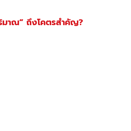
ปริมาณ” ถึงโคตรสำคัญ?