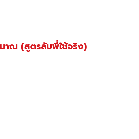
มาณ (สูตรลับพี่ใช้จริง)