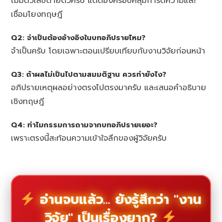
ไม่มีตัวเลขตายตัวครับ แต่ต้องครอบคลุมการตีความและ
เชื่อมโยงทฤษฎี
Q2: จำเป็นต้องอ้างอิงในบทอภิปรายไหม?
จำเป็นครับ โดยเฉพาะตอนเปรียบเทียบกับงานวิจัยก่อนหน้า
Q3: ถ้าผลไม่เป็นไปตามสมมติฐาน ควรทำยังไง?
อภิปรายเหตุผลอย่างตรงไปตรงมาครับ และเสนอคำอธิบาย
เชิงทฤษฎี
Q4: ทำไมกรรมการถามจากบทอภิปรายเยอะ?
เพราะตรงนี้สะท้อนความเข้าใจลึกของผู้วิจัยครับ
อ่านจบแล้ว... ยังรู้สึกว่า "งาน
วิจัย" เป็นเรื่องยาก?