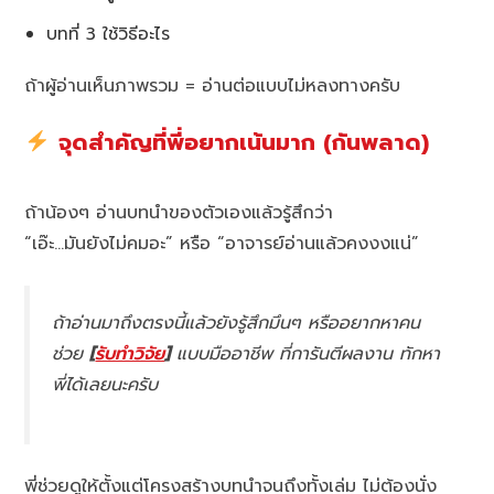
บทที่ 3 ใช้วิธีอะไร
ถ้าผู้อ่านเห็นภาพรวม = อ่านต่อแบบไม่หลงทางครับ
จุดสำคัญที่พี่อยากเน้นมาก (กันพลาด)
ถ้าน้องๆ อ่านบทนำของตัวเองแล้วรู้สึกว่า
“เอ๊ะ…มันยังไม่คมอะ” หรือ “อาจารย์อ่านแล้วคงงงแน่”
ถ้าอ่านมาถึงตรงนี้แล้วยังรู้สึกมึนๆ หรืออยากหาคน
ช่วย
[
รับทำวิจัย
]
แบบมืออาชีพ ที่การันตีผลงาน ทักหา
พี่ได้เลยนะครับ
พี่ช่วยดูให้ตั้งแต่โครงสร้างบทนำจนถึงทั้งเล่ม ไม่ต้องนั่ง