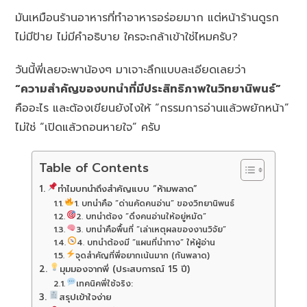
มันเหมือนร้านอาหารที่ทำอาหารอร่อยมาก แต่หน้าร้านดูรก
ไม่มีป้าย ไม่มีคำอธิบาย ใครจะกล้าเข้าใช่ไหมครับ?
วันนี้พี่เลยจะพาน้องๆ มาเจาะลึกแบบละเอียดเลยว่า
“ความสำคัญของบทนำที่มีประสิทธิภาพในวิทยานิพนธ์”
คืออะไร และต้องเขียนยังไงให้ “กรรมการอ่านแล้วพยักหน้า”
ไม่ใช่ “เปิดแล้วถอนหายใจ” ครับ
Table of Contents
ทำไมบทนำถึงสำคัญแบบ “ห้ามพลาด”
1. บทนำคือ “ด่านคัดคนอ่าน” ของวิทยานิพนธ์
2. บทนำต้อง “ดึงคนอ่านให้อยู่หมัด”
3. บทนำคือพื้นที่ “เล่าเหตุผลของงานวิจัย”
4. บทนำต้องมี “แผนที่นำทาง” ให้ผู้อ่าน
จุดสำคัญที่พี่อยากเน้นมาก (กันพลาด)
มุมมองจากพี่ (ประสบการณ์ 15 ปี)
เทคนิคพี่ใช้จริง:
สรุปเข้าใจง่าย