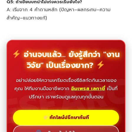
Q5: ถ้าเขียนบทนำไม่เก่งควรเริ่มยังไง?
A: เริ่มจาก 4 คำถามหลัก (ปัญหา–ผลกระทบ–ความ
สำคัญ–แนวทางแก้)
อ่านจบแล้ว... ยังรู้สึกว่า "งาน
วิจัย" เป็นเรื่องยาก?
ESEAR
อย่าปล่อยให้ความเครียดเรื่องธีซิสกัดกินเวลาของ
คุณ ให้ทีมงานมืออาชีพจาก
อิมเพรส เลกาซี่
เป็นที่
ปรึกษา เราพร้อมดูแลคุณทุกขั้นตอน
ทักไลน์ปรึกษาทันที