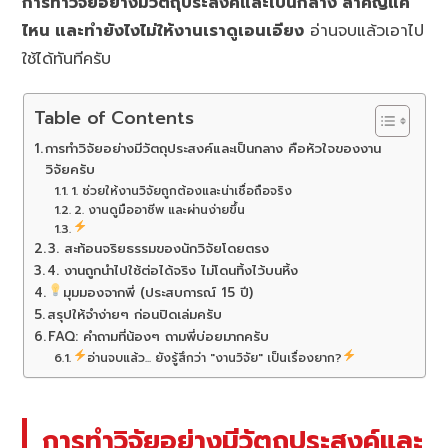
การทำวิจัยอย่างมีวัตถุประสงค์และเป็นกลาง สำคัญแค่
ไหน และทำยังไงไม่ให้งานเราดูเอนเอียง
อ่านจบแล้วเอาไป
ใช้ได้ทันทีครับ
Table of Contents
การทำวิจัยอย่างมีวัตถุประสงค์และเป็นกลาง คือหัวใจของงาน
วิจัยครับ
1. ช่วยให้งานวิจัยถูกต้องและน่าเชื่อถือจริง
2. งานดูมืออาชีพ และผ่านง่ายขึ้น
3. สะท้อนจริยธรรมของนักวิจัยโดยตรง
4. งานถูกนำไปใช้ต่อได้จริง ไม่โดนทิ้งไว้บนหิ้ง
มุมมองจากพี่ (ประสบการณ์ 15 ปี)
สรุปให้จำง่ายๆ ก่อนปิดเล่มครับ
FAQ: คำถามที่น้องๆ ถามพี่บ่อยมากครับ
อ่านจบแล้ว... ยังรู้สึกว่า "งานวิจัย" เป็นเรื่องยาก?
การทำวิจัยอย่างมีวัตถุประสงค์และ