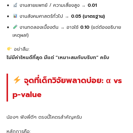
งานสายแพทย์ / ความเสี่ยงสูง →
0.01
งานสังคมศาสตร์ทั่วไป →
0.05 (มาตรฐาน)
งานทดลองเบื้องต้น → อาจใช้
0.10
(แต่ต้องอธิบาย
เหตุผล!)
อย่าลืม:
ไม่มีค่าไหนดีที่สุด มีแต่ “เหมาะสมกับบริบท” ครับ
จุดที่เด็กวิจัยพลาดบ่อย: α vs
p-value
น้องๆ ฟังพี่ดีๆ ตรงนี้โคตรสำคัญครับ
หลักการคือ: