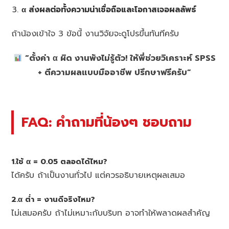
α ส่งผลต่อทั้งความน่าเชื่อถือและโอกาสเจอผลลัพธ์
ถ้าน้องเข้าใจ 3 ข้อนี้ งานวิจัยจะดูโปรขึ้นทันทีครับ
“ตั้งค่า α ผิด งานพังไม่รู้ตัว! ให้พี่ช่วยวิเคราะห์ SPSS
+ ตีความผลแบบมืออาชีพ ปรึกษาฟรีครับ”
FAQ: คำถามที่น้องๆ ชอบถาม
1.ใช้ α = 0.05 ตลอดได้ไหม?
ได้ครับ ถ้าเป็นงานทั่วไป แต่ควรอธิบายเหตุผลเสมอ
2.α ต่ำ = งานดีจริงไหม?
ไม่เสมอครับ ถ้าไม่เหมาะกับบริบท อาจทำให้พลาดผลสำคัญ