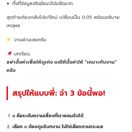
ทั้งที่ข้อมูลจริงมีแนวโน้มชัดมาก
สุดท้ายต้องกลับไปแก้ใหม่ เปลี่ยนเป็น 0.05 พร้อมอธิบาย
เหตุผล
งานผ่านเลยครับ
บทเรียน:
อย่าตั้งค่าเพื่อให้ดูเก่ง แต่ให้ตั้งค่าให้ “เหมาะกับงาน”
ครับ
สรุปให้แบบพี่: จำ 3 ข้อนี้พอ!
α คือระดับความเสี่ยงที่เรายอมรับได้
เลือก α ต้องดูบริบทงาน ไม่ใช่เลือกตามกระแส