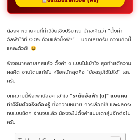
ประเมินราคาวิจัย (ฟรี)
น้องๆ หลายคนที่ทำวิจัยเชิงปริมาณ มักจะคิดว่า “ตั้งค่า
อัลฟ่าไว้ที่ 0.05 ก็จบแล้วมั้งพี่?” … บอกเลยครับ ความคิดนี้
แหละตัวดี!
พี่เจอมาหลายเคสแล้ว ตั้งค่า α แบบไม่เข้าใจ สุดท้ายตีความ
ผลผิด งานโดนแก้ยับ หรือหนักสุดคือ “ข้อสรุปใช้ไม่ได้” เลย
ครับ
บทความนี้พี่จะพาน้องๆ เข้าใจ
“ระดับอัลฟ่า (α)” แบบคน
ทำวิจัยตัวจริงต้องรู้
ทั้งความหมาย การเลือกใช้ และผลกระ
ทบแบบชัดๆ อ่านจบแล้ว น้องจะไม่ตั้งค่าแบบเดาสุ่มอีกต่อไป
ครับ