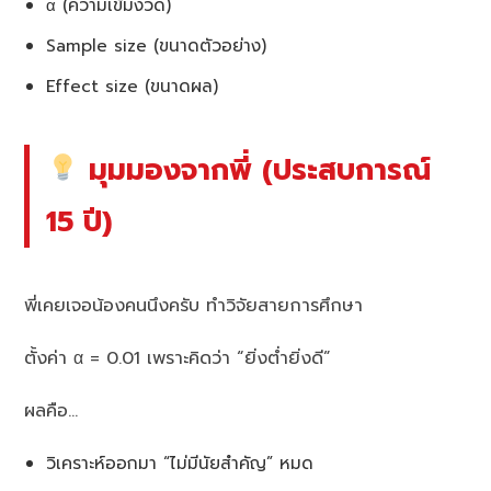
α (ความเข้มงวด)
Sample size (ขนาดตัวอย่าง)
Effect size (ขนาดผล)
มุมมองจากพี่ (ประสบการณ์
15 ปี)
พี่เคยเจอน้องคนนึงครับ ทำวิจัยสายการศึกษา
ตั้งค่า α = 0.01 เพราะคิดว่า “ยิ่งต่ำยิ่งดี”
ผลคือ…
วิเคราะห์ออกมา “ไม่มีนัยสำคัญ” หมด