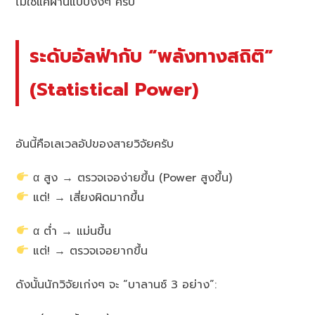
ไม่ใช่แค่ผ่านแบบงงๆ ครับ
ระดับอัลฟ่ากับ “พลังทางสถิติ”
(Statistical Power)
อันนี้คือเลเวลอัปของสายวิจัยครับ
α สูง → ตรวจเจอง่ายขึ้น (Power สูงขึ้น)
แต่! → เสี่ยงผิดมากขึ้น
α ต่ำ → แม่นขึ้น
แต่! → ตรวจเจอยากขึ้น
ดังนั้นนักวิจัยเก่งๆ จะ “บาลานซ์ 3 อย่าง”: