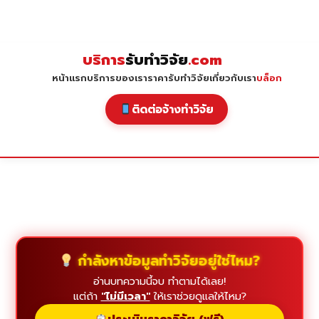
Skip
to
content
บริการ
รับทำวิจัย
.com
หน้าแรก
บริการของเรา
ราคารับทำวิจัย
เกี่ยวกับเรา
บล็อก
ติดต่อจ้างทำวิจัย
กำลังหาข้อมูลทำวิจัยอยู่ใช่ไหม?
อ่านบทความนี้จบ ทำตามได้เลย!
แต่ถ้า
"ไม่มีเวลา"
ให้เราช่วยดูแลให้ไหม?