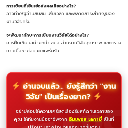
การเขียนที่เยิ่นเย้อส่งผลเสียอย่างไร?
อาจทำให้ผู้อ่านสับสน เสียเวลา และพลาดสาระสำคัญของ
งานวิจัยครับ
จะพัฒนาทักษะการเขียนงานวิจัยได้อย่างไร?
ควรฝึกเขียนอย่างสม่ำเสมอ อ่านงานวิจัยคุณภาพ และตรวจ
ทานเนื้อหาก่อนเผยแพร่ครับ
อ่านจบแล้ว... ยังรู้สึกว่า "งาน
วิจัย" เป็นเรื่องยาก?
อย่าปล่อยให้ความเครียดเรื่องธีซิสกัดกินเวลาของ
คุณ ให้ทีมงานมืออาชีพจาก
อิมเพรส เลกาซี่
เป็นที่
ปรึกษา เราพร้อมดูแลคุณทุกขั้นตอน