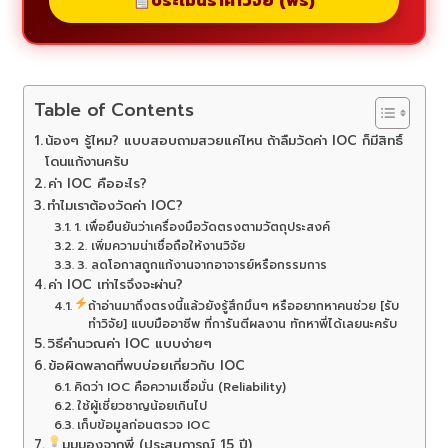
ประเมินราคาวิจัย (ฟรี)
Table of Contents
น้องๆ รู้ไหม? แบบสอบถามสวยแค่ไหน ถ้าลืมวัดค่า IOC ก็มีสิทธิ์
โดนแก้งานครับ
ค่า IOC คืออะไร?
ทำไมเราต้องวัดค่า IOC?
1. เพื่อยืนยันว่าเครื่องมือวัดตรงตามวัตถุประสงค์
2. เพิ่มความน่าเชื่อถือให้งานวิจัย
3. ลดโอกาสถูกแก้งานจากอาจารย์หรือกรรมการ
ค่า IOC เท่าไรจึงจะผ่าน?
ถ้าอ่านมาถึงตรงนี้แล้วยังรู้สึกมึนๆ หรืออยากหาคนช่วย [รับ
ทำวิจัย] แบบมืออาชีพ ที่การันตีผลงาน ทักหาพี่ได้เลยนะครับ
วิธีคำนวณค่า IOC แบบง่ายๆ
ข้อผิดพลาดที่พบบ่อยเกี่ยวกับ IOC
คิดว่า IOC คือความเชื่อมั่น (Reliability)
ใช้ผู้เชี่ยวชาญน้อยเกินไป
เก็บข้อมูลก่อนตรวจ IOC
มุมมองจากพี่ (ประสบการณ์ 15 ปี)