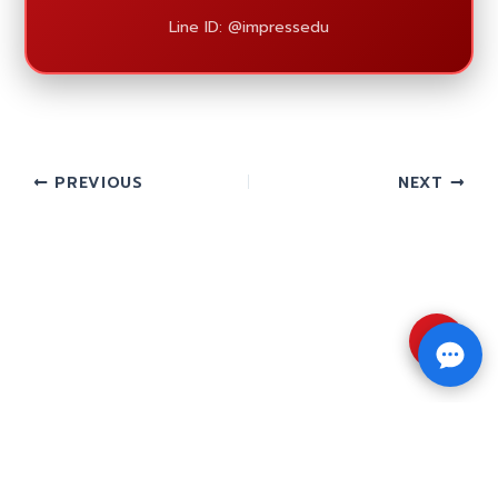
Line ID: @impressedu
PREVIOUS
NEXT
⇧