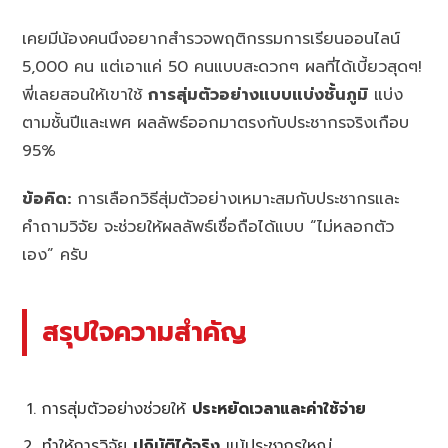
เคยมีน้องคนนึงอยากสำรวจพฤติกรรมการเรียนออนไลน์
5,000 คน แต่เอาแค่ 50 คนแบบสะดวกๆ ผลที่ได้เบี้ยวสุดๆ!
พี่เลยสอนให้เขาใช้
การสุ่มตัวอย่างแบบแบ่งชั้นภูมิ
แบ่ง
ตามชั้นปีและเพศ ผลลัพธ์ออกมาตรงกับประชากรจริงเกือบ
95%
ข้อคิด:
การเลือกวิธีสุ่มตัวอย่างเหมาะสมกับประชากรและ
คำถามวิจัย จะช่วยให้ผลลัพธ์เชื่อถือได้แบบ “ไม่หลอกตัว
เอง” ครับ
สรุปใจความสำคัญ
การสุ่มตัวอย่างช่วยให้
ประหยัดเวลาและค่าใช้จ่าย
ทำให้การวิจัย
ปฏิบัติได้จริง
แม้ประชากรใหญ่