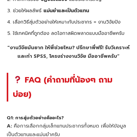
ช่วยให้ผลลัพธ์
แม่นยำและเป็นตัวแทน
เลือกวิธีสุ่มตัวอย่างให้เหมาะกับประชากร = งานวิจัยปัง
ใช้เทคนิคที่ถูกต้อง ลดโอกาสผิดพลาดแบบมืออาชีพครับ
“งานวิจัยมันยาก ให้พี่ช่วยไหม? ปรึกษาพี่ฟรี! รับวิเคราะห์
และทำ SPSS, โครงร่างงานวิจัย มืออาชีพครับ”
FAQ (คำถามที่น้องๆ ถาม
บ่อย)
Q1:
การสุ่มตัวอย่างคืออะไร?
A:
คือการเลือกกลุ่มเล็กแทนประชากรทั้งหมด เพื่อให้ข้อมูล
เป็นตัวแทนและแม่นยำครับ