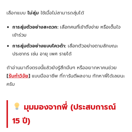
เลือกแบบ
ไม่สุ่ม
ใช้เมื่อไม่สามารถสุ่มได้
การสุ่มตัวอย่างสะดวก:
เลือกคนที่เข้าถึงง่าย หรือเต็มใจ
เข้าร่วม
การสุ่มตัวอย่างแบบโควต้า:
เลือกตัวอย่างตามลักษณะ
ประชากร เช่น อายุ เพศ รายได้
ถ้าอ่านมาถึงตรงนี้แล้วยังรู้สึกมึนๆ หรืออยากหาคนช่วย
[
รับทำวิจัย
]
แบบมืออาชีพ ที่การันตีผลงาน ทักหาพี่ได้เลยนะ
ครับ
มุมมองจากพี่ (ประสบการณ์
15 ปี)