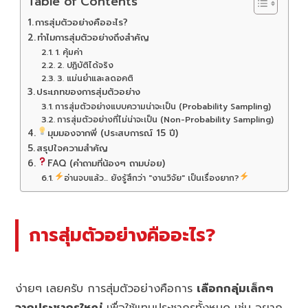
Table of Contents
การสุ่มตัวอย่างคืออะไร?
ทำไมการสุ่มตัวอย่างถึงสำคัญ
1. คุ้มค่า
2. ปฏิบัติได้จริง
3. แม่นยำและลดอคติ
ประเภทของการสุ่มตัวอย่าง
การสุ่มตัวอย่างแบบความน่าจะเป็น (Probability Sampling)
การสุ่มตัวอย่างที่ไม่น่าจะเป็น (Non-Probability Sampling)
มุมมองจากพี่ (ประสบการณ์ 15 ปี)
สรุปใจความสำคัญ
FAQ (คำถามที่น้องๆ ถามบ่อย)
อ่านจบแล้ว... ยังรู้สึกว่า "งานวิจัย" เป็นเรื่องยาก?
การสุ่มตัวอย่างคืออะไร?
ง่ายๆ เลยครับ การสุ่มตัวอย่างคือการ
เลือกกลุ่มเล็กๆ
จากประชากรใหญ่
เพื่อใช้แทนประชากรทั้งหมด เช่น อยาก