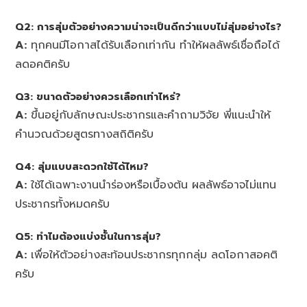
Q2:
การสุ่มตัวอย่างความน่าจะเป็นดีกว่าแบบไม่สุ่มอย่างไร?
A:
ทุกคนมีโอกาสได้รับเลือกเท่ากัน ทำให้ผลลัพธ์เชื่อถือได้
ลดอคติครับ
Q3:
ขนาดตัวอย่างควรเลือกเท่าไหร่?
A:
ขึ้นอยู่กับลักษณะประชากรและคำถามวิจัย พี่แนะนำให้
คำนวณด้วยสูตรทางสถิติครับ
Q4:
สุ่มแบบสะดวกใช้ได้ไหม?
A:
ใช้ได้เฉพาะงานนำร่องหรือเบื้องต้น ผลลัพธ์อาจไม่แทน
ประชากรทั้งหมดครับ
Q5:
ทำไมต้องแบ่งชั้นในการสุ่ม?
A:
เพื่อให้ตัวอย่างสะท้อนประชากรทุกกลุ่ม ลดโอกาสอคติ
ครับ