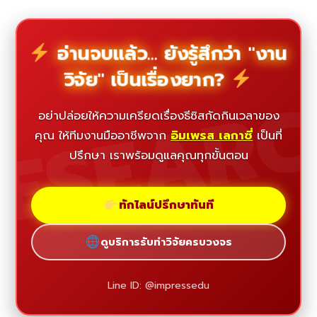
อ่านจบแล้ว... ยังรู้สึกว่า "งาน
วิจัย" เป็นเรื่องยาก?
ESEAR
อย่าปล่อยให้ความเครียดเรื่องธีซิสกัดกินเวลาของ
คุณ ให้ทีมงานมืออาชีพจาก
อิมเพรส เลกาซี่
เป็นที่
ปรึกษา เราพร้อมดูแลคุณทุกขั้นตอน
ทักไลน์ปรึกษาทันที
ดูบริการรับทำวิจัยครบวงจร
Line ID: @impressedu