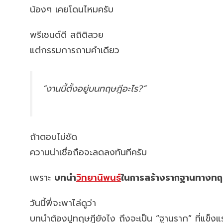
น้องๆ เคยโดนไหมครับ
พรีเซนต์ดี สถิติสวย
แต่กรรมการถามคำเดียว
“งานนี้ตั้งอยู่บนทฤษฎีอะไร?”
ถ้าตอบไม่ชัด
ความน่าเชื่อถือจะลดลงทันทีครับ
เพราะ
บทนำ
วิทยานิพนธ์
ในการสร้างรากฐานทางทฤ
วันนี้พี่จะพาไล่ดูว่า
บทนำต้องปูทฤษฎียังไง ถึงจะเป็น “ฐานราก” ที่แข็งแ