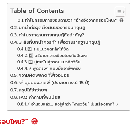
Table of Contents
ทำไมกรรมการชอบถามว่า “อ้างอิงจากกรอบไหน?” 😅
บทนำคือจุดตั้งต้นของกรอบทฤษฎี
ทำไมรากฐานทางทฤษฎีถึงสำคัญ?
3 สิ่งที่บทนำควรทำ เพื่อวางรากฐานทฤษฎี
1️⃣ ระบุแนวคิดหลักให้ชัด
2️⃣ อธิบายความเชื่อมโยงกับปัญหา
3️⃣ ปูทางไปสู่กรอบแนวคิดวิจัย
⚡ พูดตรงๆ แบบมืออาชีพครับ
ความผิดพลาดที่พี่เจอบ่อย
💡 มุมมองจากพี่ (ประสบการณ์ 15 ปี)
สรุปให้จำง่ายๆ
FAQ คำถามที่พบบ่อย
⚡ อ่านจบแล้ว... ยังรู้สึกว่า "งานวิจัย" เป็นเรื่องยาก? ⚡
รอบไหน?” 😅