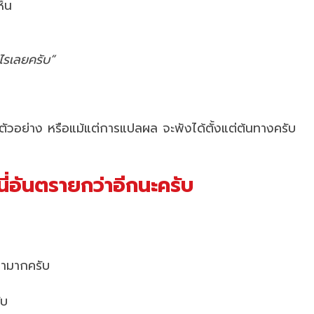
ห็น
ะไรเลยครับ”
่มตัวอย่าง หรือแม้แต่การแปลผล จะพังได้ตั้งแต่ต้นทางครับ
ี่อันตรายกว่าอีกนะครับ
่ามากครับ
ับ