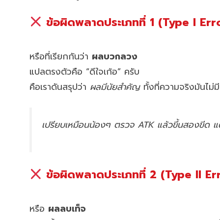
ข้อผิดพลาดประเภทที่ 1 (Type I Err
หรือที่เรียกกันว่า
ผลบวกลวง
แปลตรงตัวคือ “ดีใจเก้อ” ครับ
คือเราดันสรุปว่า
ผลมีนัยสำคัญ
ทั้งที่ความจริงมันไม่ม
เปรียบเหมือนน้องๆ ตรวจ ATK แล้วขึ้นสองขีด แต่
ข้อผิดพลาดประเภทที่ 2 (Type II Er
หรือ
ผลลบเท็จ