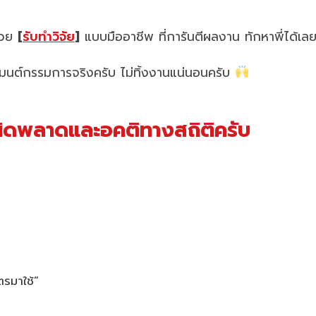
ช่วย
[
รับทำวิจัย
]
แบบมืออาชีพ ที่การันตีผลงาน ทักหาพี่ได้เล
มเมนต์กรรมการจริงครับ ไม่ทิ้งงานแน่นอนครับ
้อผิดพลาดและอคติทางสถิติครับ
ูตรมาใช้”