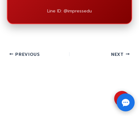
Line ID: @impressedu
PREVIOUS
NEXT
⇧