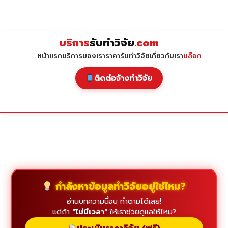
Skip
to
content
บริการ
รับทำวิจัย
.com
หน้าแรก
บริการของเรา
ราคารับทำวิจัย
เกี่ยวกับเรา
บล็อก
ติดต่อจ้างทำวิจัย
กำลังหาข้อมูลทำวิจัยอยู่ใช่ไหม?
อ่านบทความนี้จบ ทำตามได้เลย!
แต่ถ้า
"ไม่มีเวลา"
ให้เราช่วยดูแลให้ไหม?