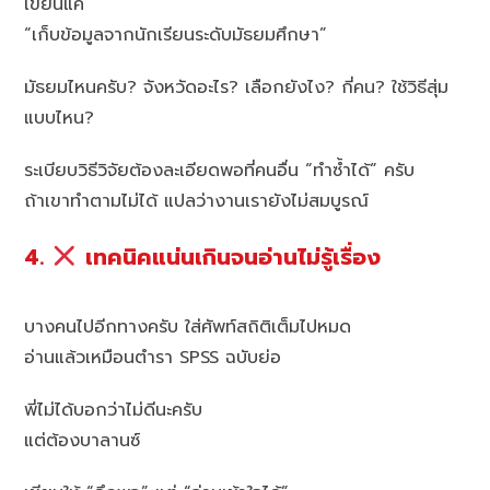
เขียนแค่
“เก็บข้อมูลจากนักเรียนระดับมัธยมศึกษา”
มัธยมไหนครับ? จังหวัดอะไร? เลือกยังไง? กี่คน? ใช้วิธีสุ่ม
แบบไหน?
ระเบียบวิธีวิจัยต้องละเอียดพอที่คนอื่น “ทำซ้ำได้” ครับ
ถ้าเขาทำตามไม่ได้ แปลว่างานเรายังไม่สมบูรณ์
4.
เทคนิคแน่นเกินจนอ่านไม่รู้เรื่อง
บางคนไปอีกทางครับ ใส่ศัพท์สถิติเต็มไปหมด
อ่านแล้วเหมือนตำรา SPSS ฉบับย่อ
พี่ไม่ได้บอกว่าไม่ดีนะครับ
แต่ต้องบาลานซ์