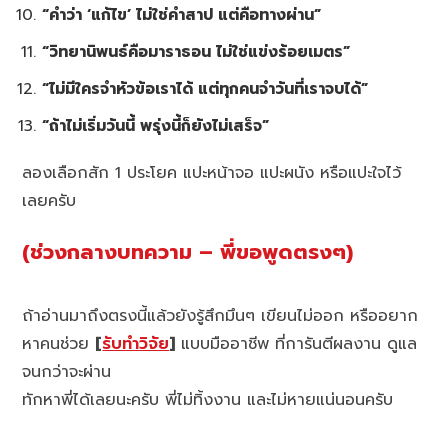
“คำว่า ‘แก้ไข’ ไม่ใช่คำสาป แต่คือทางผ่าน”
“วิทยานิพนธ์คือมาราธอน ไม่ใช่แข่งร้อยเมตร”
“ไม่มีใครจำหัวข้อเราได้ แต่ทุกคนจำวันที่เราจบได้”
“ถ้าไม่เริ่มวันนี้ พรุ่งนี้ก็ยังไม่เสร็จ”
ลองเลือกสัก 1 ประโยค แปะหน้าจอ แปะผนัง หรือแปะใจไว้
เลยครับ
(ช่วงกลางบทความ – พี่ขอพูดตรงๆ)
ถ้าอ่านมาถึงตรงนี้แล้วยังรู้สึกมึนๆ เขียนไม่ออก หรืออยาก
หาคนช่วย
[
รับทำวิจัย
]
แบบมืออาชีพ ที่การันตีผลงาน ดูแล
จนกว่าจะผ่าน
ทักหาพี่ได้เลยนะครับ พี่ไม่ทิ้งงาน และไม่หายแน่นอนครับ