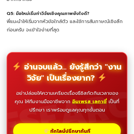
Q5: มือใหม่เริ่มทำวิจัยเชิงคุณภาพยังไงดี?
พี่แนะนำให้เริ่มจากหัวข้อใกล้ตัว และใช้การสัมภาษณ์เชิงลึก
ก่อนครับ จะเข้าใจง่ายที่สุด
อ่านจบแล้ว... ยังรู้สึกว่า "งาน
วิจัย" เป็นเรื่องยาก?
ESEAR
อย่าปล่อยให้ความเครียดเรื่องธีซิสกัดกินเวลาของ
คุณ ให้ทีมงานมืออาชีพจาก
อิมเพรส เลกาซี่
เป็นที่
ปรึกษา เราพร้อมดูแลคุณทุกขั้นตอน
ทักไลน์ปรึกษาทันที