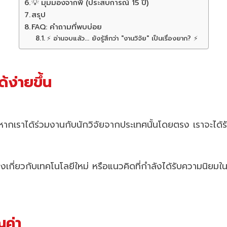
💡 มุมมองจากพี่ (ประสบการณ์ 15 ปี)
สรุป
FAQ: คำถามที่พบบ่อย
⚡ อ่านจบแล้ว... ยังรู้สึกว่า "งานวิจัย" เป็นเรื่องยาก? ⚡
้ง่ายขึ้น
รับ หากเราได้ร่วมงานกับนักวิจัยจากประเทศนั้นโดยตรง เราจะได้
่ยวกับเทคโนโลยีใหม่ หรือแนวคิดที่กำลังได้รับความนิยมในต่าง
ณค่า