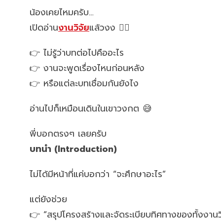
น้องเคยไหมครับ…
เปิดอ่าน
งานวิจัย
แล้วงง 😵‍💫
👉 ไม่รู้ว่าบทต่อไปคืออะไร
👉 งานจะพูดเรื่องไหนก่อนหลัง
👉 หรือแต่ละบทเชื่อมกันยังไง
อ่านไปก็เหมือนเดินในเขาวงกต 😅
พี่บอกตรงๆ เลยครับ
บทนำ (Introduction)
ไม่ได้มีหน้าที่แค่บอกว่า “จะศึกษาอะไร”
แต่ยังช่วย
👉 “สรุปโครงสร้างและจัดระเบียบทิศทางของทั้งงานวิ