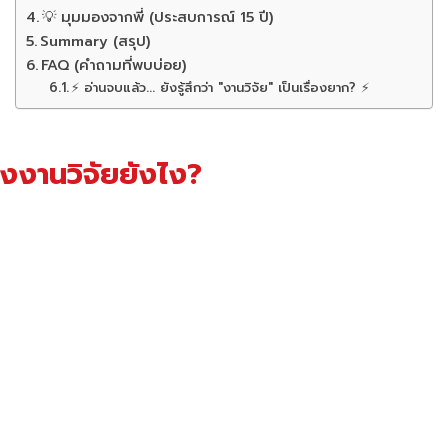
💡 มุมมองจากพี่ (ประสบการณ์ 15 ปี)
Summary (สรุป)
FAQ (คำถามที่พบบ่อย)
⚡ อ่านจบแล้ว... ยังรู้สึกว่า "งานวิจัย" เป็นเรื่องยาก? ⚡
างงานวิจัยยังไง?