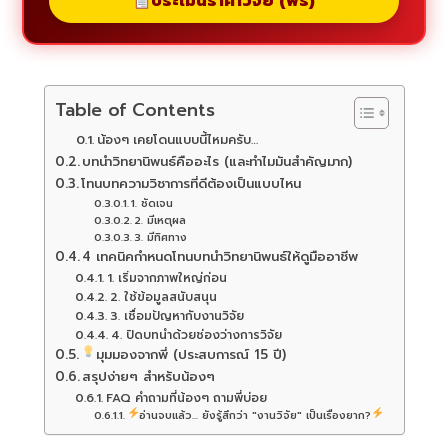
ประเมินราคาวิจัย (ฟรี)
Table of Contents
น้องๆ เคยโดนแบบนี้ไหมครับ…
บทนำวิทยานิพนธ์คืออะไร (และทำไมมันสำคัญมาก)
โทนบทความวิชาการที่ดีต้องเป็นแบบไหน
1. ชัดเจน
2. มีเหตุผล
3. มีทิศทาง
4 เทคนิคกำหนดโทนบทนำวิทยานิพนธ์ให้ดูมืออาชีพ
1. เริ่มจากภาพใหญ่ก่อน
2. ใช้ข้อมูลสนับสนุน
3. เชื่อมปัญหากับงานวิจัย
4. ปิดบทนำด้วยช่องว่างการวิจัย
มุมมองจากพี่ (ประสบการณ์ 15 ปี)
สรุปง่ายๆ สำหรับน้องๆ
FAQ คำถามที่น้องๆ ถามพี่บ่อย
อ่านจบแล้ว... ยังรู้สึกว่า "งานวิจัย" เป็นเรื่องยาก?