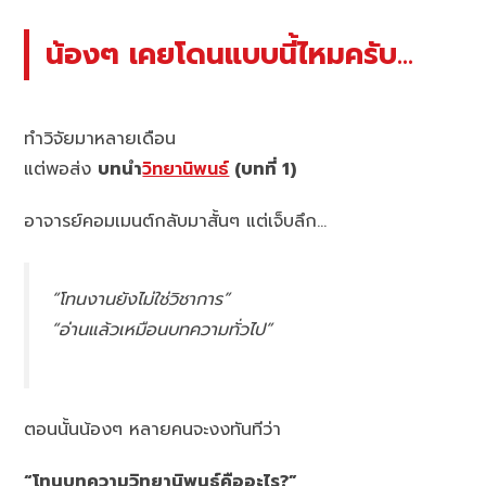
น้องๆ เคยโดนแบบนี้ไหมครับ…
ทำวิจัยมาหลายเดือน
แต่พอส่ง
บทนำ
วิทยานิพนธ์
(บทที่ 1)
อาจารย์คอมเมนต์กลับมาสั้นๆ แต่เจ็บลึก…
“โทนงานยังไม่ใช่วิชาการ”
“อ่านแล้วเหมือนบทความทั่วไป”
ตอนนั้นน้องๆ หลายคนจะงงทันทีว่า
“โทนบทความวิทยานิพนธ์คืออะไร?”