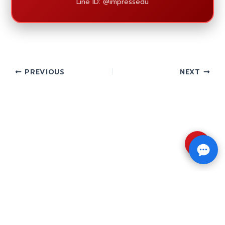
Line ID: @impressedu
PREVIOUS
NEXT
⇧