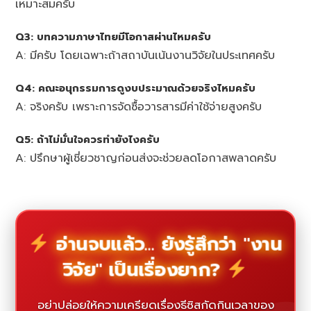
เหมาะสมครับ
Q3: บทความภาษาไทยมีโอกาสผ่านไหมครับ
A: มีครับ โดยเฉพาะถ้าสถาบันเน้นงานวิจัยในประเทศครับ
Q4: คณะอนุกรรมการดูงบประมาณด้วยจริงไหมครับ
A: จริงครับ เพราะการจัดซื้อวารสารมีค่าใช้จ่ายสูงครับ
Q5: ถ้าไม่มั่นใจควรทำยังไงครับ
A: ปรึกษาผู้เชี่ยวชาญก่อนส่งจะช่วยลดโอกาสพลาดครับ
อ่านจบแล้ว... ยังรู้สึกว่า "งาน
วิจัย" เป็นเรื่องยาก?
อย่าปล่อยให้ความเครียดเรื่องธีซิสกัดกินเวลาของ