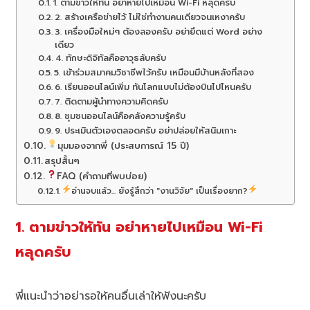
1. ตามข่าวให้ทัน อย่าหายไปเหมือน Wi-Fi หลุดครับ
2. สร้างเครือข่ายไว้ ไม่ใช่ทำงานคนเดียวจนเหงาครับ
3. เครื่องมือใหม่ๆ ต้องลองครับ อย่ายึดแต่ Word อย่าง
เดียว
4. ทักษะดิจิทัลคืออาวุธลับครับ
5. เข้าร่วมสมาคมวิชาชีพไว้ครับ เหมือนมีบ้านหลังที่สอง
6. เรียนออนไลน์เพิ่ม ทันโลกแบบไม่ต้องบินไปไหนครับ
7. ติดตามผู้นำทางความคิดครับ
8. ชุมชนออนไลน์คือคลังความรู้ครับ
9. ประเมินตัวเองตลอดครับ อย่าปล่อยให้สนิมเกาะ
มุมมองจากพี่ (ประสบการณ์ 15 ปี)
สรุปสั้นๆ
FAQ (คำถามที่พบบ่อย)
อ่านจบแล้ว... ยังรู้สึกว่า "งานวิจัย" เป็นเรื่องยาก?
1. ตามข่าวให้ทัน อย่าหายไปเหมือน Wi-Fi
หลุดครับ
พี่แนะนำว่าอย่ารอให้คนอื่นเล่าให้ฟังนะครับ