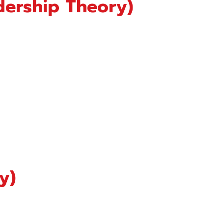
adership Theory)
y)