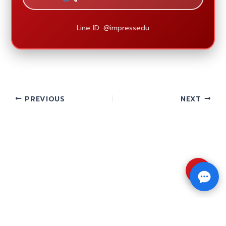
Line ID: @impressedu
PREVIOUS
NEXT
⇧