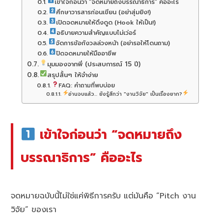
เข้าใจก่อนว่า “จดหมายถึงบรรณาธิการ” คืออะไร
ศึกษาวารสารก่อนเขียน (อย่าสุ่มยิง!)
เปิดจดหมายให้ดึงดูด (Hook ให้เป็น!)
อธิบายความสำคัญแบบไม่เว่อร์
จัดการข้อกังวลล่วงหน้า (อย่ารอให้โดนถาม)
ปิดจดหมายให้มืออาชีพ
มุมมองจากพี่ (ประสบการณ์ 15 ปี)
สรุปสั้นๆ ให้จำง่าย
FAQ: คำถามที่พบบ่อย
อ่านจบแล้ว... ยังรู้สึกว่า "งานวิจัย" เป็นเรื่องยาก?
เข้าใจก่อนว่า “จดหมายถึง
บรรณาธิการ” คืออะไร
จดหมายฉบับนี้ไม่ใช่แค่พิธีการครับ แต่มันคือ “Pitch งาน
วิจัย” ของเรา