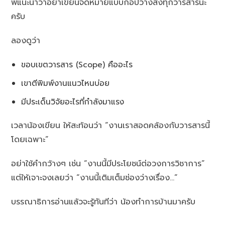
พี่แนะนำว่าอย่าเขียนจดหมายแบบก๊อปวางส่งทุกวารสารนะ
ครับ
ลองดูว่า
ขอบเขตวารสาร (Scope) คืออะไร
เขาตีพิมพ์งานแนวไหนบ่อย
มีประเด็นวิจัยอะไรที่กำลังมาแรง
เวลาน้องเขียน ให้สะท้อนว่า “งานเราสอดคล้องกับวารสารนี้
โดยเฉพาะ”
อย่าใช้คำกว้างๆ เช่น “งานนี้มีประโยชน์ต่อวงการวิชาการ”
แต่ให้เจาะจงเลยว่า “งานนี้เติมเต็มช่องว่างเรื่อง…”
บรรณาธิการอ่านแล้วจะรู้ทันทีว่า น้องทำการบ้านมาครับ