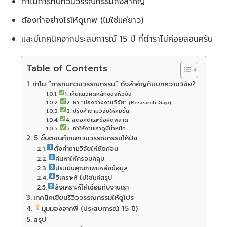
ทำไมการทบทวนวรรณกรรมถึงสำคัญ
ต้องทำอย่างไรให้ดูเทพ (ไม่ใช่แค่ยาว)
และมีเทคนิคจากประสบการณ์ 15 ปี ที่ตำราไม่ค่อยสอนครับ
Table of Contents
ทำไม “การทบทวนวรรณกรรม” ถึงสำคัญกับบทความวิจัย?
1. เห็นแนวคิดหลักของหัวข้อ
2. หา “ช่องว่างงานวิจัย” (Research Gap)
3. ปรับคำถามวิจัยให้คมขึ้น
4. ลดอคติและข้อผิดพลาด
5. ทำให้งานเราดูมีน้ำหนัก
5 ขั้นตอนทำทบทวนวรรณกรรมให้ปัง
ตั้งคำถามวิจัยให้ชัดก่อน
ค้นหาให้ครอบคลุม
ประเมินคุณภาพแหล่งข้อมูล
วิเคราะห์ ไม่ใช่แค่สรุป
สังเคราะห์ให้เชื่อมกับงานเรา
เทคนิคเขียนรีวิววรรณกรรมให้ดูโปร
มุมมองจากพี่ (ประสบการณ์ 15 ปี)
สรุป