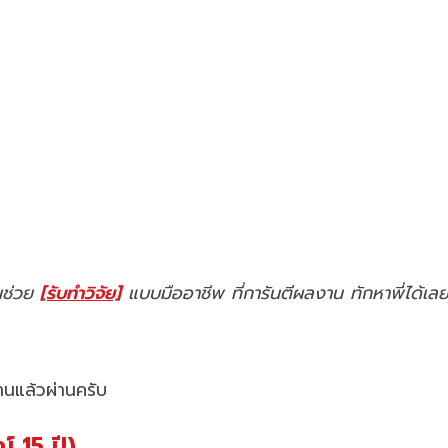
คนช่วย
[รับทำวิจัย]
แบบมืออาชีพ ที่การันตีผลงาน ทักหาพี่ได้เล
่านแล้วผ่านครับ
 15 ปี)