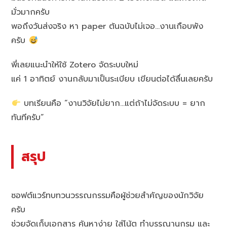
มั่วมากครับ
พอถึงวันส่งจริง หา paper ต้นฉบับไม่เจอ…งานเกือบพัง
ครับ
พี่เลยแนะนำให้ใช้ Zotero จัดระบบใหม่
แค่ 1 อาทิตย์ งานกลับมาเป็นระเบียบ เขียนต่อได้ลื่นเลยครับ
บทเรียนคือ “งานวิจัยไม่ยาก…แต่ถ้าไม่จัดระบบ = ยาก
ทันทีครับ”
สรุป
ซอฟต์แวร์ทบทวนวรรณกรรมคือผู้ช่วยสำคัญของนักวิจัย
ครับ
ช่วยจัดเก็บเอกสาร ค้นหาง่าย ใส่โน้ต ทำบรรณานุกรม และ