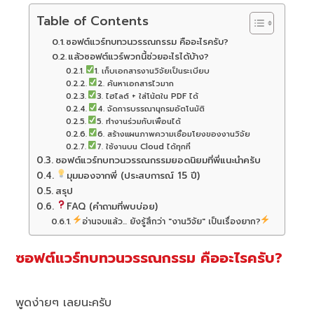
Table of Contents
ซอฟต์แวร์ทบทวนวรรณกรรม คืออะไรครับ?
แล้วซอฟต์แวร์พวกนี้ช่วยอะไรได้บ้าง?
1. เก็บเอกสารงานวิจัยเป็นระเบียบ
2. ค้นหาเอกสารไวมาก
3. ไฮไลต์ + ใส่โน้ตใน PDF ได้
4. จัดการบรรณานุกรมอัตโนมัติ
5. ทำงานร่วมกับเพื่อนได้
6. สร้างแผนภาพความเชื่อมโยงของงานวิจัย
7. ใช้งานบน Cloud ได้ทุกที่
ซอฟต์แวร์ทบทวนวรรณกรรมยอดนิยมที่พี่แนะนำครับ
มุมมองจากพี่ (ประสบการณ์ 15 ปี)
สรุป
FAQ (คำถามที่พบบ่อย)
อ่านจบแล้ว... ยังรู้สึกว่า "งานวิจัย" เป็นเรื่องยาก?
ซอฟต์แวร์ทบทวนวรรณกรรม คืออะไรครับ?
พูดง่ายๆ เลยนะครับ