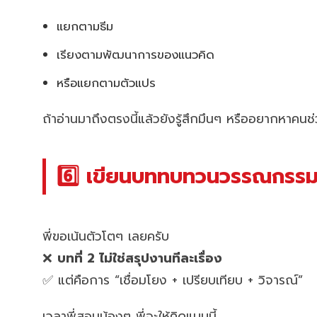
แยกตามธีม
เรียงตามพัฒนาการของแนวคิด
หรือแยกตามตัวแปร
ถ้าอ่านมาถึงตรงนี้แล้วยังรู้สึกมึนๆ หรืออยากหาคน
6️⃣ เขียนบททบทวนวรรณกรรม (ส
พี่ขอเน้นตัวโตๆ เลยครับ
❌
บทที่ 2 ไม่ใช่สรุปงานทีละเรื่อง
✅ แต่คือการ “เชื่อมโยง + เปรียบเทียบ + วิจารณ์”
เวลาพี่สอนน้องๆ พี่จะให้คิดแบบนี้