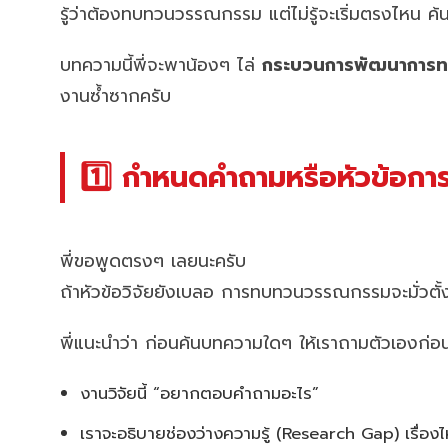
รู้ว่าต้องทบทวนวรรณกรรม แต่ไม่รู้จะเริ่มตรงไหน ค้
บทความนี้พี่จะพาน้องๆ ไล่
กระบวนการพัฒนาการ
งานซ้ำซากครับ
1️⃣ กำหนดคำถามหรือหัวข้อการว
พี่ขอพูดตรงๆ เลยนะครับ
ถ้าหัวข้อวิจัยยังเบลอ การทบทวนวรรณกรรมจะมั่วตั
พี่แนะนำว่า ก่อนค้นบทความใดๆ ให้เราถามตัวเองก่อน
งานวิจัยนี้ “อยากตอบคำถามอะไร”
เราจะอธิบายช่องว่างความรู้ (Research Gap) เรื่อง