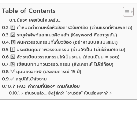
Table of Contents
น้องๆ เคยเป็นไหมครับ…
1️⃣ กำหนดคำถามหรือหัวข้อการวิจัยให้ชัด (ด่านแรกที่ห้ามพลาด)
2️⃣ ระบุคำศัพท์และแนวคิดหลัก (Keyword คืออาวุธลับ)
3️⃣ ค้นหาวรรณกรรมที่เกี่ยวข้อง (อย่าหาแบบสะเปะสะปะ)
4️⃣ ประเมินคุณภาพวรรณกรรม (อ่านให้เป็น ไม่ใช่อ่านให้ครบ)
5️⃣ จัดระเบียบวรรณกรรมให้เป็นระบบ (ก่อนเขียน = รอด)
6️⃣ เขียนบททบทวนวรรณกรรม (สังเคราะห์ ไม่ใช่ก็อป)
💡 มุมมองจากพี่ (ประสบการณ์ 15 ปี)
✅ สรุปให้เข้าใจง่าย
❓ FAQ: คำถามที่น้องๆ ถามกันบ่อย
⚡ อ่านจบแล้ว... ยังรู้สึกว่า "งานวิจัย" เป็นเรื่องยาก? ⚡