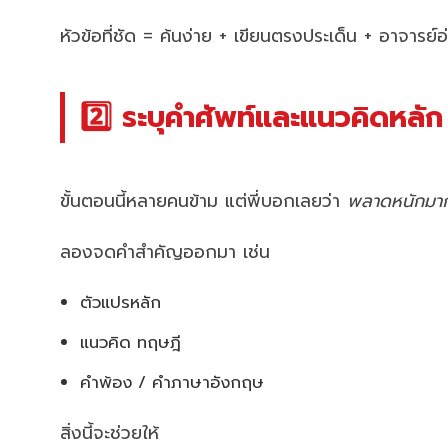
หัวข้อที่ชัด = ค้นง่าย + เขียนตรงประเด็น + อาจารย์อ
2️⃣ ระบุคำศัพท์และแนวคิดหลั
ขั้นตอนนี้หลายคนข้าม แต่พี่บอกเลยว่า
พลาดหนักมาก
ลองจดคำสำคัญออกมา เช่น
ตัวแปรหลัก
แนวคิด ทฤษฎี
คำพ้อง / คำภาษาอังกฤษ
สิ่งนี้จะช่วยให้