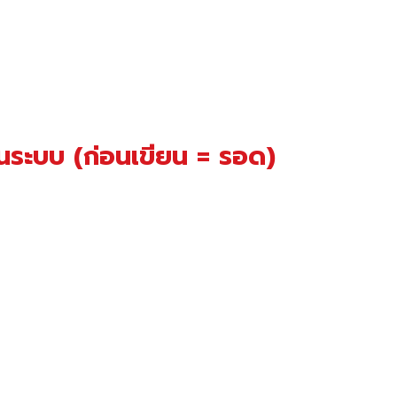
็นระบบ (ก่อนเขียน = รอด)