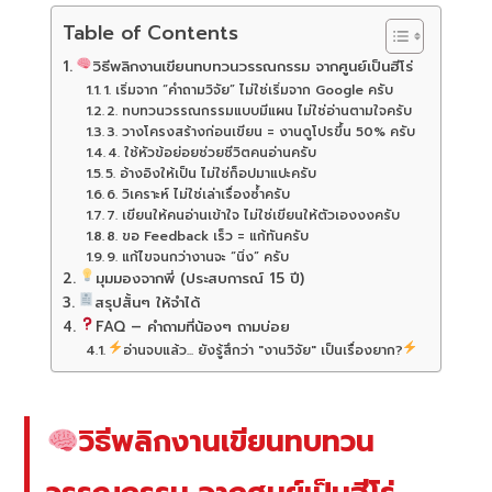
Table of Contents
วิธีพลิกงานเขียนทบทวนวรรณกรรม จากศูนย์เป็นฮีโร่
1. เริ่มจาก “คำถามวิจัย” ไม่ใช่เริ่มจาก Google ครับ
2. ทบทวนวรรณกรรมแบบมีแผน ไม่ใช่อ่านตามใจครับ
3. วางโครงสร้างก่อนเขียน = งานดูโปรขึ้น 50% ครับ
4. ใช้หัวข้อย่อยช่วยชีวิตคนอ่านครับ
5. อ้างอิงให้เป็น ไม่ใช่ก็อปมาแปะครับ
6. วิเคราะห์ ไม่ใช่เล่าเรื่องซ้ำครับ
7. เขียนให้คนอ่านเข้าใจ ไม่ใช่เขียนให้ตัวเองงงครับ
8. ขอ Feedback เร็ว = แก้ทันครับ
9. แก้ไขจนกว่างานจะ “นิ่ง” ครับ
มุมมองจากพี่ (ประสบการณ์ 15 ปี)
สรุปสั้นๆ ให้จำได้
FAQ – คำถามที่น้องๆ ถามบ่อย
อ่านจบแล้ว... ยังรู้สึกว่า "งานวิจัย" เป็นเรื่องยาก?
วิธีพลิกงานเขียนทบทวน