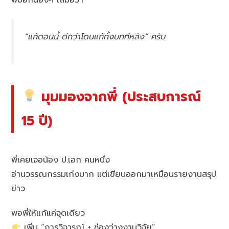
“แก้ตอนนี้ ดีกว่าโดนแก้ทั้งบททีหลัง” ครับ
มุมมองจากพี่ (ประสบการณ์
15 ปี)
พี่เคยเจอน้อง ป.เอก คนหนึ่ง
อ่านวรรณกรรมเก่งมาก แต่เขียนออกมาเหมือนรายงานสรุป
ข่าว
พอพี่ให้แก้แค่จุดเดียว
เพิ่ม “การวิจารณ์ + ช่องว่างงานวิจัย”