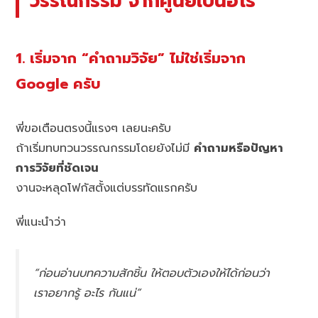
วรรณกรรม จากศูนย์เป็นฮีโร่
1. เริ่มจาก “คำถามวิจัย” ไม่ใช่เริ่มจาก
Google ครับ
พี่ขอเตือนตรงนี้แรงๆ เลยนะครับ
ถ้าเริ่มทบทวนวรรณกรรมโดยยังไม่มี
คำถามหรือปัญหา
การวิจัยที่ชัดเจน
งานจะหลุดโฟกัสตั้งแต่บรรทัดแรกครับ
พี่แนะนำว่า
“ก่อนอ่านบทความสักชิ้น ให้ตอบตัวเองให้ได้ก่อนว่า
เราอยากรู้
อะไร
กันแน่”