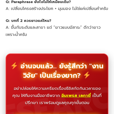
Q: Paraphrase ยังไงไม่ให้เหมือนเดิม?
A: เปลี่ยนโครงสร้างประโยค + มุมมอง ไม่ใช่แค่เปลี่ยนคำครับ
Q: บทที่ 2 ควรยาวแค่ไหน?
A: ขึ้นกับระดับและสาขา แต่ “ยาวแบบมีสาระ” ดีกว่ายาว
เพราะน้ำครับ
อ่านจบแล้ว... ยังรู้สึกว่า "งาน
วิจัย" เป็นเรื่องยาก?
ESEAR
อย่าปล่อยให้ความเครียดเรื่องธีซิสกัดกินเวลาของ
คุณ ให้ทีมงานมืออาชีพจาก
อิมเพรส เลกาซี่
เป็นที่
ปรึกษา เราพร้อมดูแลคุณทุกขั้นตอน