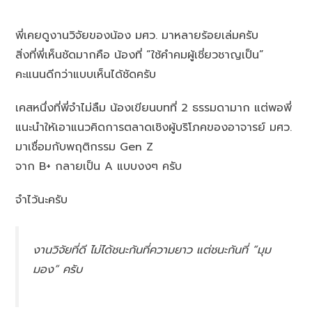
พี่เคยดูงานวิจัยของน้อง มศว. มาหลายร้อยเล่มครับ
สิ่งที่พี่เห็นชัดมากคือ น้องที่ “ใช้คำคมผู้เชี่ยวชาญเป็น”
คะแนนดีกว่าแบบเห็นได้ชัดครับ
เคสหนึ่งที่พี่จำไม่ลืม น้องเขียนบทที่ 2 ธรรมดามาก แต่พอพี่
แนะนำให้เอาแนวคิดการตลาดเชิงผู้บริโภคของอาจารย์ มศว.
มาเชื่อมกับพฤติกรรม Gen Z
จาก B+ กลายเป็น A แบบงงๆ ครับ
จำไว้นะครับ
งานวิจัยที่ดี ไม่ได้ชนะกันที่ความยาว แต่ชนะกันที่ “มุม
มอง” ครับ