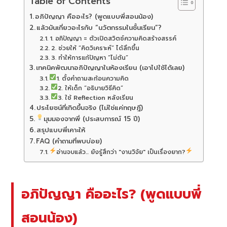
Table of Contents
อภิปัญญา คืออะไร? (พูดแบบพี่สอนน้อง)
แล้วมันเกี่ยวอะไรกับ “นวัตกรรมในชั้นเรียน”?
1. อภิปัญญา = ตัวเปิดสวิตช์ความคิดสร้างสรรค์
2. ช่วยให้ “คิดวิเคราะห์” ได้ลึกขึ้น
3. ทำให้การแก้ปัญหา “ไม่ตัน”
เทคนิคพัฒนาอภิปัญญาในห้องเรียน (เอาไปใช้ได้เลย)
1. ตั้งคำถามสะท้อนความคิด
2. ให้เด็ก “อธิบายวิธีคิด”
3. ใช้ Reflection หลังเรียน
ประโยชน์ที่เกิดขึ้นจริง (ไม่ใช่แค่ทฤษฎี)
มุมมองจากพี่ (ประสบการณ์ 15 ปี)
สรุปแบบพี่เคาะให้
FAQ (คำถามที่พบบ่อย)
อ่านจบแล้ว... ยังรู้สึกว่า "งานวิจัย" เป็นเรื่องยาก?
อภิปัญญา คืออะไร? (พูดแบบพี่
สอนน้อง)