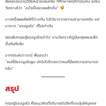
พี่เคยเจองานวิจัยหลายเล่มครับ ที่ศึกษาพฤติกรรมคน แต่ไม่
วิเคราะห์ว่า “อะไรเป็นแรงผลักดัน”
บางครั้งผลลัพธ์ที่ต่างกัน ไม่ได้มาจากความสามารถครับ แต่
มาจาก “แรงจูงใจ” ที่ไม่เท่ากัน
พอเพิ่มทฤษฎีแรงจูงใจเข้าไป งานวิเคราะห์ดูมีเหตุผลและลึก
ขึ้นทันทีครับ
จากประสบการณ์ พี่มองว่า
“คนที่มีแรงจูงใจสูง มักไปได้ไกลกว่าคนที่มีแค่ความสามารถ
ครับ”
สรุป
ทฤษฎีแรงจูงใจ คือแนวคิดที่อธิบายปัจจัยที่กระตุ้นให้บุคคล