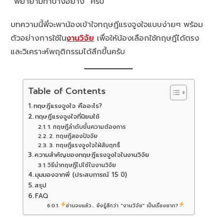
“พยายามทำบางอย่าง” ครับ
บทความนี้พี่จะพาน้องเข้าใจทฤษฎีแรงจูงใจแบบง่ายๆ พร้อม
ตัวอย่างการใช้ใน
งานวิจัย
เพื่อให้น้องเลือกใช้ทฤษฎีได้ตรง
และวิเคราะห์พฤติกรรมได้ลึกขึ้นครับ
Table of Contents
ทฤษฎีแรงจูงใจ คืออะไร?
ทฤษฎีแรงจูงใจที่นิยมใช้
1. ทฤษฎีลำดับขั้นความต้องการ
2. ทฤษฎีสองปัจจัย
3. ทฤษฎีแรงจูงใจใฝ่สัมฤทธิ์
ความสำคัญของทฤษฎีแรงจูงใจในงานวิจัย
วิธีนำทฤษฎีไปใช้ในงานวิจัย
มุมมองจากพี่ (ประสบการณ์ 15 ปี)
สรุป
FAQ
อ่านจบแล้ว... ยังรู้สึกว่า "งานวิจัย" เป็นเรื่องยาก?