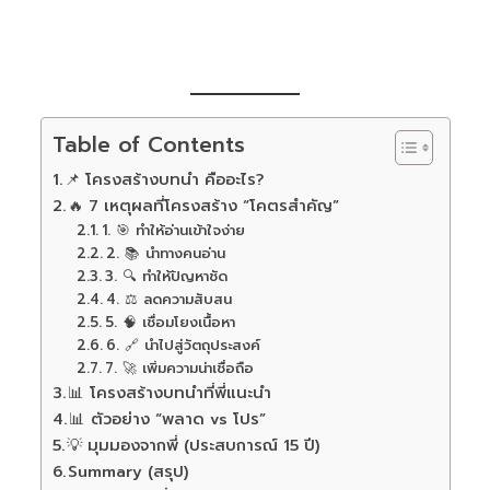
Table of Contents
📌 โครงสร้างบทนำ คืออะไร?
🔥 7 เหตุผลที่โครงสร้าง “โคตรสำคัญ”
1. 🎯 ทำให้อ่านเข้าใจง่าย
2. 📚 นำทางคนอ่าน
3. 🔍 ทำให้ปัญหาชัด
4. ⚖️ ลดความสับสน
5. 🧠 เชื่อมโยงเนื้อหา
6. 🔗 นำไปสู่วัตถุประสงค์
7. 🚀 เพิ่มความน่าเชื่อถือ
📊 โครงสร้างบทนำที่พี่แนะนำ
📊 ตัวอย่าง “พลาด vs โปร”
💡 มุมมองจากพี่ (ประสบการณ์ 15 ปี)
Summary (สรุป)