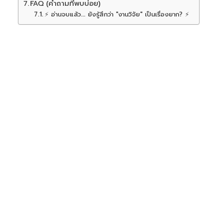
FAQ (คำถามที่พบบ่อย)
⚡ อ่านจบแล้ว... ยังรู้สึกว่า "งานวิจัย" เป็นเรื่องยาก? ⚡