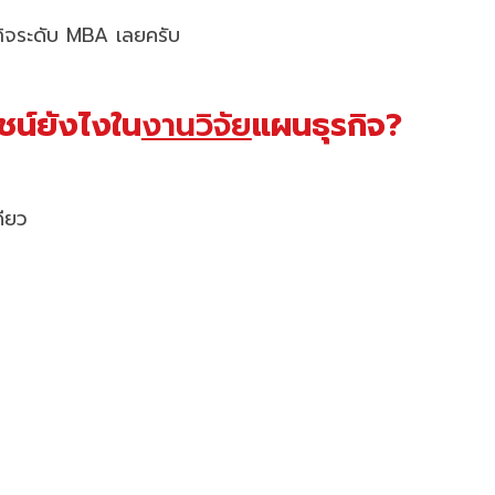
กิจระดับ MBA เลยครับ
น์ยังไงใน
งานวิจัย
แผนธุรกิจ?
ียว